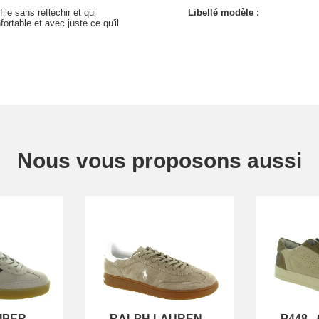
file sans réfléchir et qui
Libellé modèle :
rtable et avec juste ce qu'il
Nous vous proposons aussi
IPER
RALPH LAUREN
-
P448
-