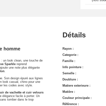
(hors sold
Détails
ve homme
Rayon :
Categorie :
 : un look clean, une touche de
Famille :
ve Sparkle
reprend
Info pointure :
 ajoute une note plus élégante
lon
.
Semelle :
ue. Son design épuré aux lignes
Doublure :
un look casual, chino pour une
er les codes avec style.
Matiere exterieure :
Matière :
uir de vachette et cuir velours
e élégance facile à porter. Un
Couleur principale :
sans tomber dans le trop
Référence :