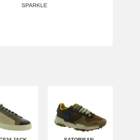
SPARKLE
CF24 JACK
SATORISAN
-