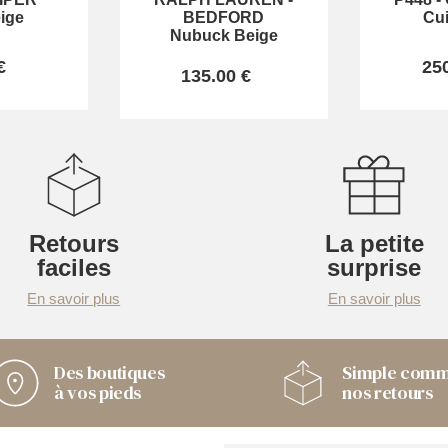
ige
BEDFORD
Cui
Nubuck Beige
€
25
135.00 €
Retours
La petite
faciles
surprise
En savoir plus
En savoir plus
Des boutiques
Simple com
à vos pieds
nos retours