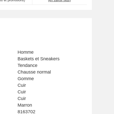
es et promotions)
(en savoir plus)
Homme
Baskets et Sneakers
Tendance
Chausse normal
Gomme
Cuir
Cuir
Cuir
Marron
8163702