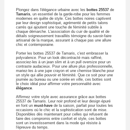
Plongez dans l'élégance urbaine avec les
bottes 25537
de
Tamaris
, un essentiel de la garde-robe pour les femmes
modernes en quête de style. Ces bottes noires captivent
par leur design sophistiqué, agrémenté de petits talons
carrés qui ajoutent une touche de féminité subtile à
chaque démarche. L'association du cuir de qualité et de
détails soigneusement travaillés témoigne du savoir-faire
artisanal de la marque, assurant à chaque pas une allure
chic et contemporaine.
Porter les bottes 25537 de Tamaris, c'est embrasser la
polyvalence. Pour un look décontracté mais raffiné,
associez-les à un jean slim et à un pull oversize pour un
contraste audacieux. Pour une allure plus professionnelle,
mariez-les à une jupe crayon et une chemise blanche pour
un style qui allie pouvoir et féminité. Que ce soit pour une
journée au bureau ou une soirée en ville, ces bottes sont
le choix idéal pour affirmer votre personnalité avec
élégance
.
Affirmez votre style avec assurance grâce aux bottes
25537 de Tamaris. Leur noir profond et leur design épuré
en font un
must-have
de la saison, parfait pour toutes les
occasions où le chic et la sophistication sont de mise.
Disponibles dès maintenant pour celles qui refusent de
faire des compromis entre confort et style, ces bottes
sont un investissement dans la mode qui résiste à
l'épreuve du temps.