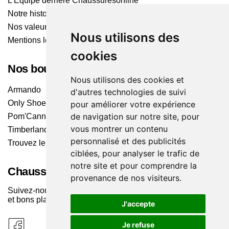
L'Équipe derrière Chaussuresonline
Notre histoire
Nos valeurs
Nous utilisons des
Mentions légales
cookies
Nos boutiques
Nous utilisons des cookies et
Armando
d'autres technologies de suivi
Only Shoes
pour améliorer votre expérience
de navigation sur notre site, pour
Pom'Cannelle
vous montrer un contenu
Timberland
personnalisé et des publicités
Trouvez le magasin le plus proche
ciblées, pour analyser le trafic de
notre site et pour comprendre la
Chaussuresonline sur les Médias sociaux
provenance de nos visiteurs.
Suivez-nous sur les réseaux pour les dernières tendances
et bons plans !
J'accepte
Je refuse