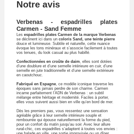
Notre avis
Verbenas - espadrilles plates
Carmen - Sand Femme
Les
espadrilles plates Carmen de la marque Verbenas
se déclinent ici dans un
coloris Sand, une teinte pierre
douce et lumineuse. Subtile et naturelle, cette nuance
évoque les tons minéraux et s’associe facilement à toutes
vos tenues, du look casual au plus habillé.
Confectionnées en croûte de daim
, elles sont dotées
d’une doublure et d’une semelle intérieure en cuir, d’une
semelle en jute traditionnelle et d’une semelle extérieure
en caoutchouc.
Fabriqué en Espagne
, ce modèle iconique traverse les
époques sans jamais perdre de son charme. Carmen
incarne parfaitement l’ADN de Verbenas : un subtil
mélange entre héritage et modernité. Faciles à porter,
elles vous suivent aussi bien en ville qu’en bord de mer.
Dès les premiers pas, vous ressentez une sensation
agréable grâce à leur semelle intérieure souple et
rembourrée qui épouse naturellement la forme du pied,
pour un confort du matin jusqu’au soir. Avec leur allure
rural-chic, ces espadrilles s’adaptent à toutes vos envies :
une balade en ville, une sortie improvisée ou un dîner