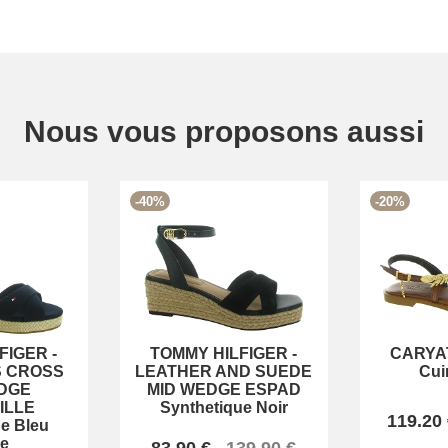
Nous vous proposons aussi
-40%
-20%
FIGER
-
TOMMY HILFIGER
-
CARYA
S CROSS
LEATHER AND SUEDE
Cui
DGE
MID WEDGE ESPAD
ILLE
Synthetique Noir
119.20
e Bleu
ne