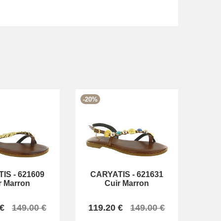
-20%
TIS
-
621609
CARYATIS
-
621631
r Marron
Cuir Marron
 €
149.00 €
119.20 €
149.00 €