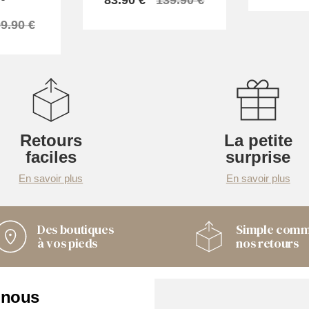
83.90 €
139.90 €
9.90 €
Retours
La petite
faciles
surprise
En savoir plus
En savoir plus
Des boutiques
Simple com
à vos pieds
nos retours
 nous
Nos boutiques