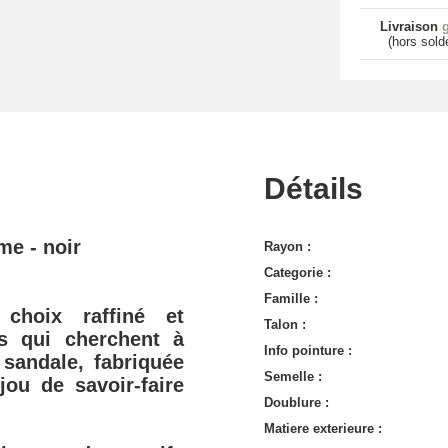
Livraison
g
(hors sold
Détails
me - noir
Rayon :
Categorie :
Famille :
n choix
raffiné
et
Talon :
s qui cherchent à
Info pointure :
 sandale, fabriquée
Semelle :
jou de savoir-faire
Doublure :
Matiere exterieure :