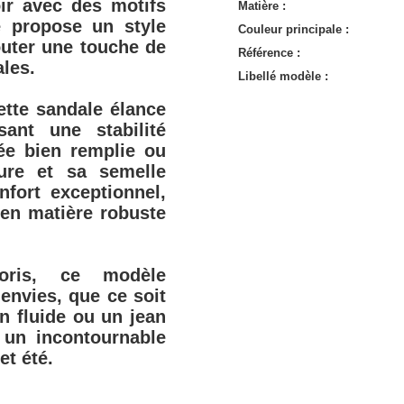
ir avec des motifs
Matière :
le propose un style
Couleur principale :
outer une touche de
Référence :
ales.
Libellé modèle :
ette sandale élance
sant une stabilité
ée bien remplie ou
ure et sa semelle
nfort exceptionnel,
 en matière robuste
loris, ce modèle
envies, que ce soit
n fluide ou un jean
 un incontournable
et été.