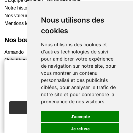
L'Équipe derrière Chaussuresonline
Notre histoire
Nos valeurs
Nous utilisons des
Mentions légales
cookies
Nos boutiques
Nous utilisons des cookies et
d'autres technologies de suivi
Armando
pour améliorer votre expérience
Only Shoes
de navigation sur notre site, pour
Pom'Cannelle
vous montrer un contenu
Timberland
personnalisé et des publicités
Trouvez le magasin le plus proche
2€ OFFERTS
ciblées, pour analyser le trafic de
EN CRÉANT UN COMPTE
notre site et pour comprendre la
Chaussuresonline sur les Médias sociaux
provenance de nos visiteurs.
JE CRÉE MON COMPTE
Suivez-nous sur les réseaux pour les dernières tendances
et bons plans !
J'accepte
Je refuse