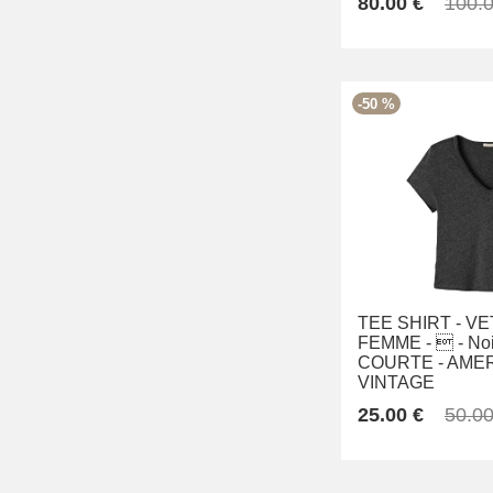
80.00 €
100.0
-50 %
TEE SHIRT -
VE
FEMME -
 -
Noi
COURTE -
AME
VINTAGE
25.00 €
50.00