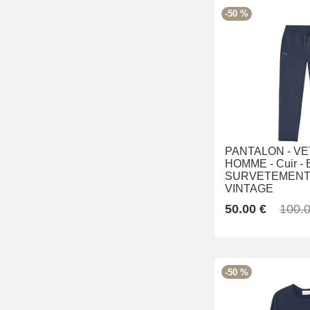
-50 %
PANTALON -
VE
HOMME -
Cuir -
SURVETEMENT 
VINTAGE
50.00 €
100.0
-50 %