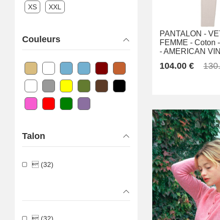
XS
XXL
PANTALON -
VE
Couleurs
FEMME -
Coton -
-
AMERICAN VI
104.00 €
130
Talon
 (32)
 (32)