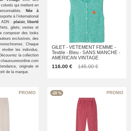
colorés qui mettent en
ersonnalités.
Née à
exporte à l’international
n ADN :
plaisir, liberté
shirts, gilets, vestes et
de composer des looks
uleurs exclusives, des
 monochromes. Chaque
GILET -
VETEMENT FEMME -
révéler les individus,
Textile -
Bleu -
SANS MANCHE -
 Découvrez la collection
AMERICAN VINTAGE
 chaussuresonline.com
116.00 €
145.00 €
endance, originale et
prit de la marque.
-20 %