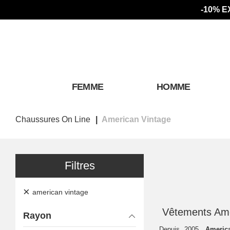
-10% E
FEMME
HOMME
Chaussures On Line
American Vintage
Filtres
×
american vintage
Vêtements Ame
Rayon
Depuis 2005,
Americ