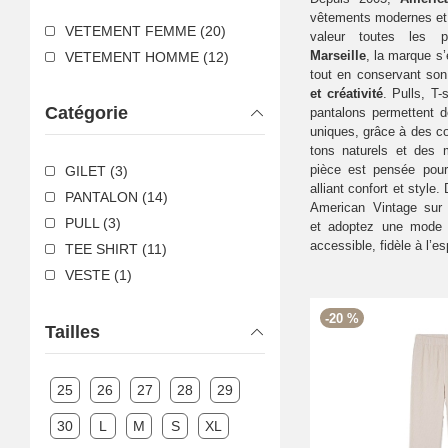
vêtements modernes et 
VETEMENT FEMME (20)
valeur toutes les p
Marseille
, la marque s’
VETEMENT HOMME (12)
tout en conservant so
et créativité
. Pulls, T-
Catégorie
pantalons permettent 
uniques, grâce à des co
tons naturels et des
pièce est pensée pour 
GILET (3)
alliant confort et style.
PANTALON (14)
American Vintage sur
PULL (3)
et adoptez une mode t
accessible, fidèle à l’es
TEE SHIRT (11)
VESTE (1)
-20 %
Tailles
25
26
27
28
29
30
L
M
S
XL