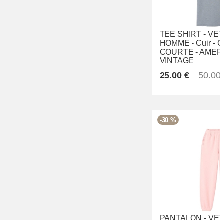
TEE SHIRT -
VE
HOMME -
Cuir -
COURTE -
AME
VINTAGE
25.00 €
50.00
-30 %
PANTALON -
VE