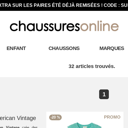
XTRA SUR LES PAIRES ÉTÉ DÉJÀ REMISÉES ! CODE : S
ENFANT
CHAUSSONS
MARQUES
32 articles trouvés.
1
rican Vintage
-20 %
an Vintage
crée des