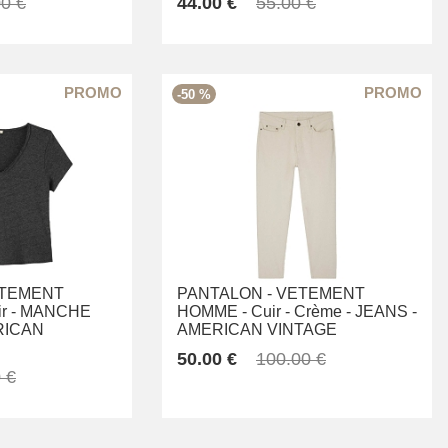
0 €
44.00 €
55.00 €
-50 %
TEMENT
PANTALON -
VETEMENT
r -
MANCHE
HOMME -
Cuir -
Crème -
JEANS -
RICAN
AMERICAN VINTAGE
50.00 €
100.00 €
 €