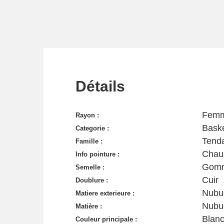
Détails
Fem
Rayon :
Baske
Categorie :
Tend
Famille :
Chau
Info pointure :
Gom
Semelle :
Cuir
Doublure :
Nubu
Matiere exterieure :
Nubu
Matière :
Blan
Couleur principale :