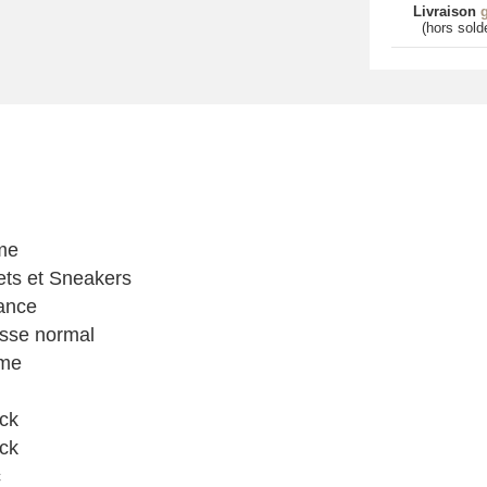
Livraison
g
(hors sold
me
ts et Sneakers
ance
sse normal
me
ck
ck
c