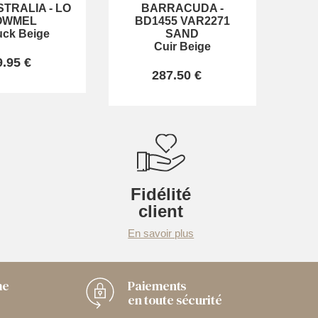
STRALIA
-
LO
BARRACUDA
-
OWMEL
BD1455 VAR2271
ck Beige
SAND
Cuir Beige
9.95 €
287.50 €
Fidélité
client
En savoir plus
me
Paiements
en toute sécurité