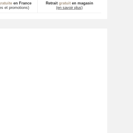
ratuite
en France
Retrait
gratuit
en magasin
es et promotions)
(en savoir plus)