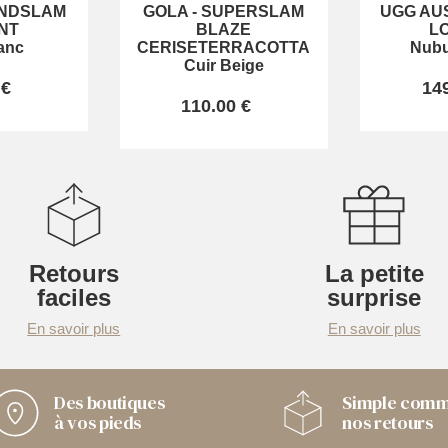
NDSLAM
GOLA
-
SUPERSLAM
UGG AU
NT
BLAZE
L
anc
CERISETERRACOTTA
Nubu
Cuir Beige
 €
14
110.00 €
Retours
La petite
faciles
surprise
En savoir plus
En savoir plus
Des boutiques
Simple com
à vos pieds
nos retours