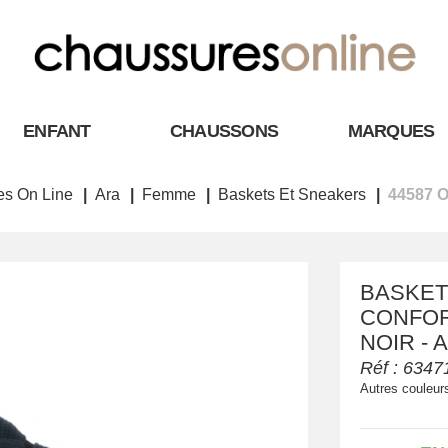
ENFANT
CHAUSSONS
MARQUES
s On Line
Ara
Femme
Baskets Et Sneakers
44587 O
BASKET
CONFORT
NOIR - 
Réf :
6347
Autres couleur