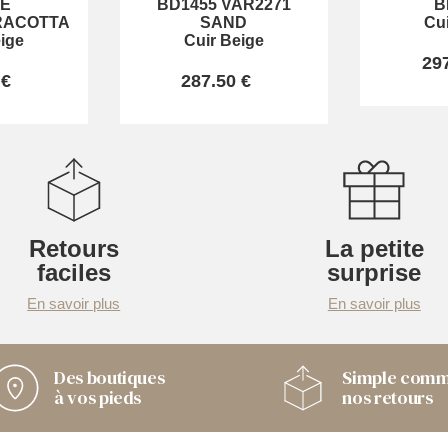
ZE
BD1455 VAR2271
B
RACOTTA
SAND
Cu
ige
Cuir Beige
29
 €
287.50 €
Retours
La petite
faciles
surprise
En savoir plus
En savoir plus
Des boutiques
Simple com
à vos pieds
nos retours