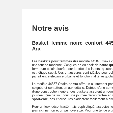
Notre avis
Basket femme noire confort 44
Ara
Les
baskets pour femmes Ara
modèle 44587 Osaka co
une touche moderne. Conçues en cuir noir de
haute qu
fermeture éclair discrète sur le côté des lacets, ajoutant 
esthétique subtil. Ces chaussures sont idéales pour cel
parfait entre élégance urbaine et fonctionnalité au quoti
Le modèle 44587 Osaka de Ara offre un ajustement parf
soignée et son attention aux détails. Dotées d'une seme
d'une construction légère, ces baskets assurent un conf
journée. Que ce soit pour une journée décontractée en 
sport-chic
, ces chaussures s'adaptent facilement à div
Pour un look décontracté mais sophistiqué, associez 
jean skinny noir et un pull oversize. Pour une tenue pl