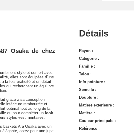
Détails
587 Osaka de chez
Rayon :
Categorie :
Famille :
mbinent style et confort avec
Talon :
alité
, elles sont équipées d'une
à la fois praticité et un détail
Info pointure :
les qui recherchent un équilibre
Semelle :
dien.
Doublure :
ait grâce à sa conception
lle intérieure rembourrée et
Matiere exterieure :
ort optimal tout au long de la
ville ou pour compléter un
look
Matière :
ers styles vestimentaires.
Couleur principale :
les baskets Ara Osaka avec un
Référence :
us élégante, optez pour une jupe