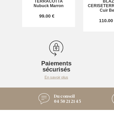
TERRACOTTA
BLA
Nubuck Marron
CERISETER
Cuir Be
99.00 €
110.00
Paiements
sécurisés
En savoir plus
Du conseil
04 50 21 21 45