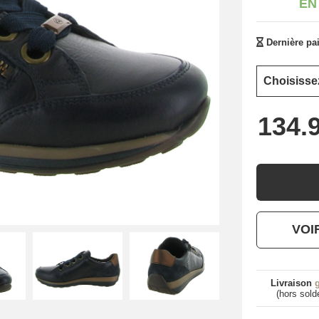
EN
Dernière pai
VOI
Livraison
g
(hors sold