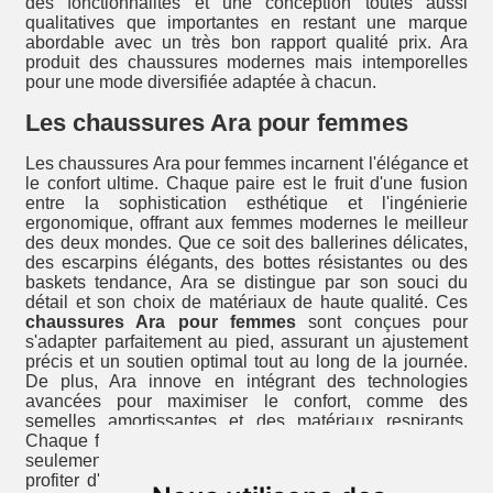
des fonctionnalités et une conception toutes aussi
qualitatives que importantes en restant une marque
abordable avec un très bon rapport qualité prix. Ara
produit des chaussures modernes mais intemporelles
pour une mode diversifiée adaptée à chacun.
Les chaussures Ara pour femmes
Les chaussures Ara pour femmes incarnent l'élégance et
le confort ultime. Chaque paire est le fruit d'une fusion
entre la sophistication esthétique et l'ingénierie
ergonomique, offrant aux femmes modernes le meilleur
des deux mondes. Que ce soit des ballerines délicates,
des escarpins élégants, des bottes résistantes ou des
baskets tendance, Ara se distingue par son souci du
détail et son choix de matériaux de haute qualité. Ces
chaussures Ara pour femmes
sont conçues pour
s'adapter parfaitement au pied, assurant un ajustement
précis et un soutien optimal tout au long de la journée.
De plus, Ara innove en intégrant des technologies
avancées pour maximiser le confort, comme des
semelles amortissantes et des matériaux respirants.
Chaque femme qui porte des chaussures Ara peut non
seulement exprimer son style personnel, mais aussi
profiter d'une expérience de marche sans égal, faisant