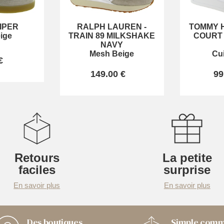
IPER
RALPH LAUREN
-
TOMMY H
ige
TRAIN 89 MILKSHAKE
COURT 
NAVY
Mesh Beige
Cu
€
149.00 €
99
Retours
La petite
faciles
surprise
En savoir plus
En savoir plus
Des boutiques
Simple com