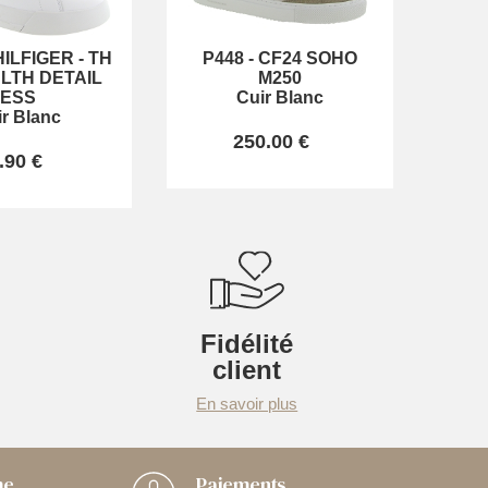
ILFIGER
-
TH
P448
-
CF24 SOHO
LTH DETAIL
M250
ESS
Cuir Blanc
ir Blanc
250.00 €
.90 €
Fidélité
client
En savoir plus
me
Paiements