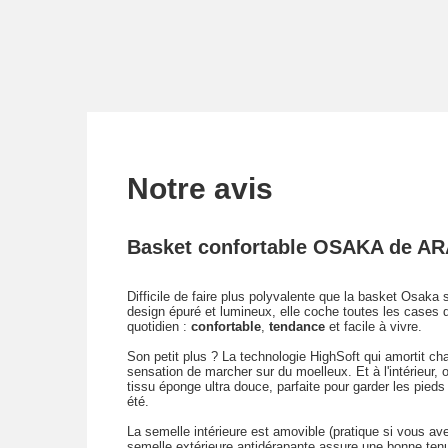
Notre avis
Basket confortable OSAKA de AR
Difficile de faire plus polyvalente que la basket Osaka
design épuré et lumineux, elle coche toutes les cases d
quotidien :
confortable
,
tendance
et facile à vivre.
Son petit plus ? La technologie HighSoft qui amortit c
sensation de marcher sur du moelleux. Et à l'intérieur,
tissu éponge ultra douce, parfaite pour garder les pied
été.
La semelle intérieure est amovible (pratique si vous av
semelle extérieure antidérapante assure une bonne tenu