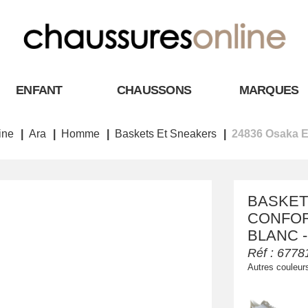
ENFANT
CHAUSSONS
MARQUES
ine
Ara
Homme
Baskets Et Sneakers
24836 Osaka E
BASKET
CONFORT
BLANC -
Réf :
6778
Autres couleur