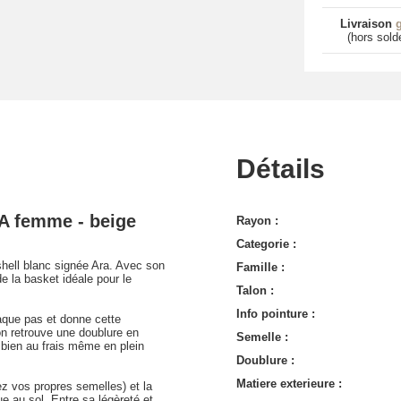
Livraison
g
(hors sold
Détails
A femme - beige
Rayon :
Categorie :
 shell blanc signée Ara. Avec son
Famille :
e la basket idéale pour le
Talon :
Info pointure :
haque pas et donne cette
 on retrouve une doublure en
Semelle :
s bien au frais même en plein
Doublure :
Matiere exterieure :
ez vos propres semelles) et la
e au sol. Entre sa légèreté et