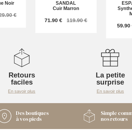
e Noir
SANDAL
ESP
Cuir Marron
Synthe
M
29.90 €
71.90 €
119.90 €
59.90
Retours
La petite
faciles
surprise
En savoir plus
En savoir plus
Des boutiques
Simple com
à vos pieds
nos retours