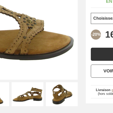
EN
-20%
VOI
Livraison
g
(hors sold