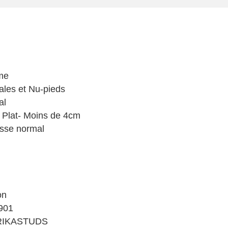
me
les et Nu-pieds
al
 Plat- Moins de 4cm
sse normal
on
901
RIKASTUDS