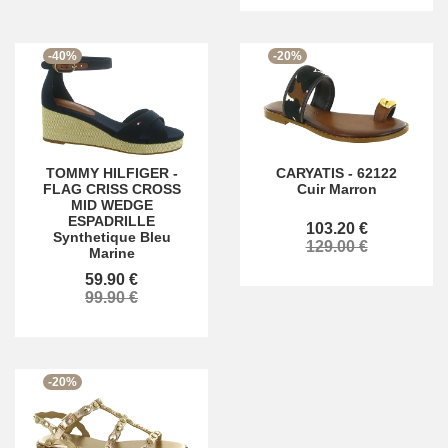
-40%
-20%
TOMMY HILFIGER
-
CARYATIS
-
62122
FLAG CRISS CROSS
Cuir Marron
MID WEDGE
ESPADRILLE
103.20 €
Synthetique Bleu
129.00 €
Marine
59.90 €
99.90 €
-20%