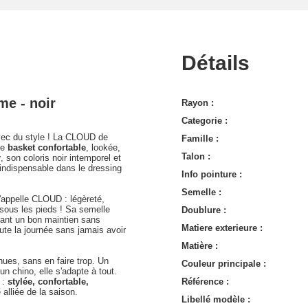
Détails
e - noir
Rayon :
Categorie :
avec du style ! La CLOUD de
Famille :
ne
basket confortable
, lookée,
Talon :
r
, son coloris noir intemporel et
indispensable dans le dressing
Info pointure :
Semelle :
'appelle CLOUD : légèreté,
 sous les pieds ! Sa semelle
Doublure :
rant un bon maintien sans
Matiere exterieure :
ute la journée sans jamais avoir
Matière :
nues, sans en faire trop. Un
Couleur principale :
n chino, elle s'adapte à tout.
 :
stylée, confortable,
Référence :
 alliée de la saison.
Libellé modèle :