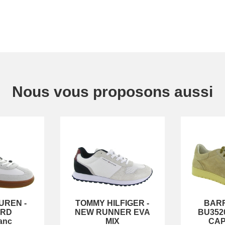
Nous vous proposons aussi
AUREN
-
TOMMY HILFIGER
-
BAR
ORD
NEW RUNNER EVA
BU352
anc
MIX
CA