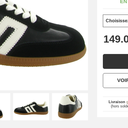
EN
VOI
Livraison
g
(hors sold