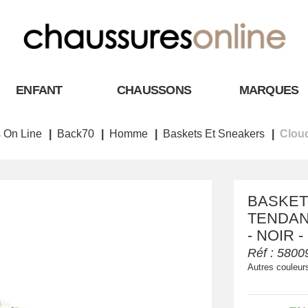
ENFANT
CHAUSSONS
MARQUES
 On Line
Back70
Homme
Baskets Et Sneakers
Clou
BASKET
TENDAN
- NOIR 
Réf :
5800
Autres couleur