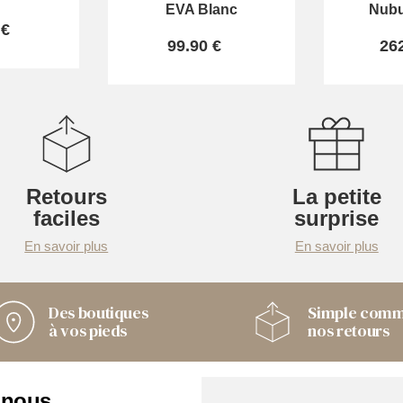
EVA Blanc
Nubu
 €
99.90 €
26
Retours
La petite
faciles
surprise
En savoir plus
En savoir plus
Des boutiques
Simple com
à vos pieds
nos retours
 nous
Nos boutiques