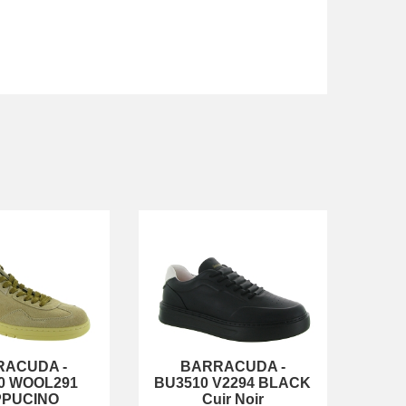
RACUDA
-
BARRACUDA
-
0 WOOL291
BU3510 V2294 BLACK
PPUCINO
Cuir Noir