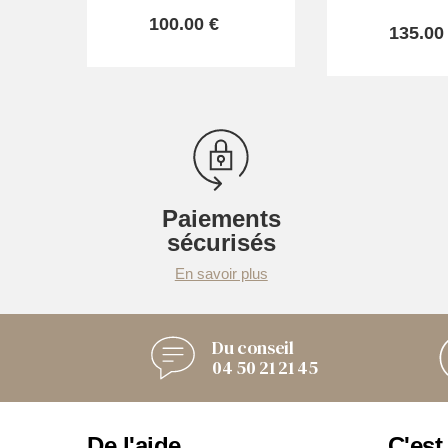
100.00 €
135.00
Paiements
sécurisés
En savoir plus
Du conseil
04 50 21 21 45
De l'aide
C'est