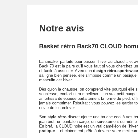
Notre avis
Basket rétro Back70 CLOUD homm
La sneaker parfaite pour passer l'hiver au chaud... et 
Back 70 est la paire qu'il vous faut si vous cherchez u
et facile à associer. Avec son
design rétro-sportswea
sa ligne bien pensée, elle s'impose comme un basique 
masculin cet hiver.
Dès qu'on la chausse, on comprend vite pourquoi elle s
souplesse, confort ultra moelleux… un vrai petit nuage
amortissante épouse parfaitement la forme du pied, off
jamais comprimer. Résultat : vous pouvez les garder to
envie de les enlever.
Son
style rétro
discret ajoute une touche cool à vos te
jean brut, un pantalon cargo, un survêtement ou même u
En bref, la CLOUD noire est un vrai caméléon de l'hiver
pratique
… et clairement prête à devenir votre meilleure