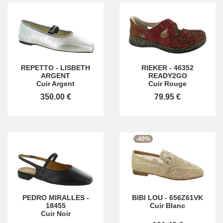
REPETTO
-
LISBETH
RIEKER
-
46352
ARGENT
READY2GO
Cuir Argent
Cuir Rouge
350.00 €
79.95 €
-40%
PEDRO MIRALLES
-
BIBI LOU
-
656Z61VK
18455
Cuir Blanc
Cuir Noir