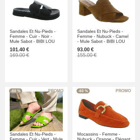
Sandales Et Nu-Pieds -
Sandales Et Nu-Pieds -
Femme -
Cuir -
Noir -
Femme -
Nubuck -
Camel
Mule Sabot -
BIBI LOU
-
Mule Sabot -
BIBI LOU
101.40 €
93.00 €
169.00 €
155.00 €
-60 %
-60 %
Sandales Et Nu-Pieds -
Mocassins -
Femme -
Femme -
Cuir -
Vert -
Mule
Nubuck -
Orange -
Elégant