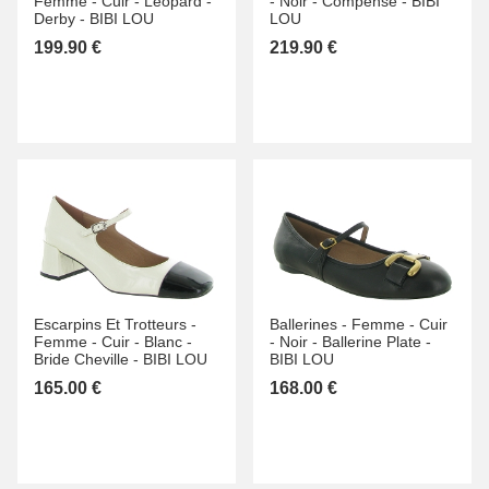
Femme -
Cuir -
Léopard -
-
Noir -
Compensé -
BIBI
Derby -
BIBI LOU
LOU
199.90 €
219.90 €
Escarpins Et Trotteurs -
Ballerines -
Femme -
Cuir
Femme -
Cuir -
Blanc -
-
Noir -
Ballerine Plate -
Bride Cheville -
BIBI LOU
BIBI LOU
165.00 €
168.00 €