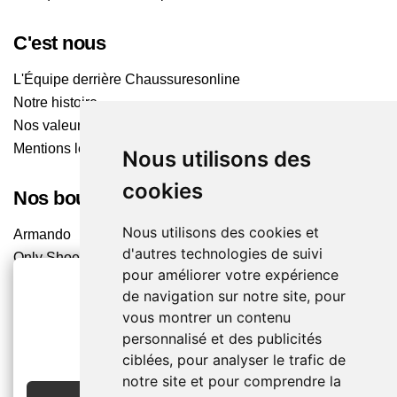
C'est nous
L'Équipe derrière Chaussuresonline
Notre histoire
Nos valeurs
Mentions légales
Nous utilisons des
cookies
Nos boutiques
Nous utilisons des cookies et
Armando
d'autres technologies de suivi
Only Shoes
pour améliorer votre expérience
Pom'Cannelle
de navigation sur notre site, pour
Timberland
vous montrer un contenu
Trouvez le magasin le plus proche
2€ OFFERTS
personnalisé et des publicités
EN CRÉANT UN COMPTE
ciblées, pour analyser le trafic de
Chaussuresonline sur les Médias sociaux
notre site et pour comprendre la