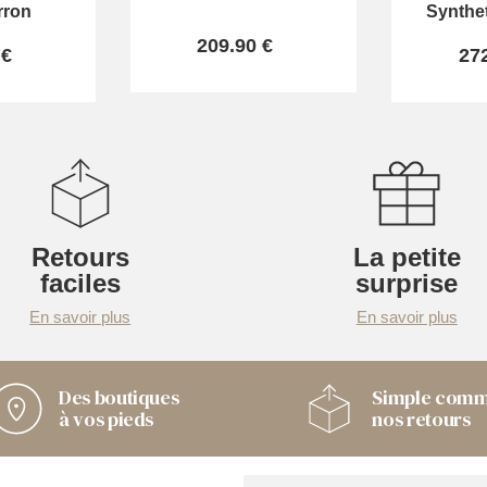
rron
Synthe
209.90 €
 €
27
Retours
La petite
faciles
surprise
En savoir plus
En savoir plus
Des boutiques
Simple com
à vos pieds
nos retours