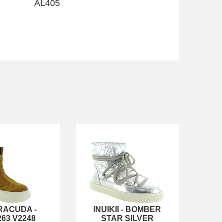
AL405
RACUDA
-
INUIKII
-
BOMBER
63 V2248
STAR SILVER