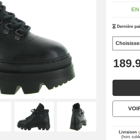
EN
Dernière pai
VOI
Livraison
g
(hors sold