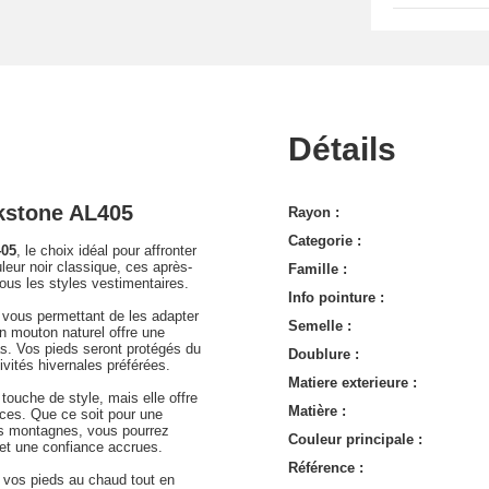
Détails
kstone AL405
Rayon :
Categorie :
405
, le choix idéal pour affronter
uleur noir classique, ces après-
Famille :
tous les styles vestimentaires.
Info pointure :
, vous permettant de les adapter
Semelle :
en mouton naturel offre une
s. Vos pieds seront protégés du
Doublure :
ivités hivernales préférées.
Matiere exterieure :
ouche de style, mais elle offre
Matière :
ces. Que ce soit pour une
es montagnes, vous pourrez
Couleur principale :
 et une confiance accrues.
Référence :
 vos pieds au chaud tout en