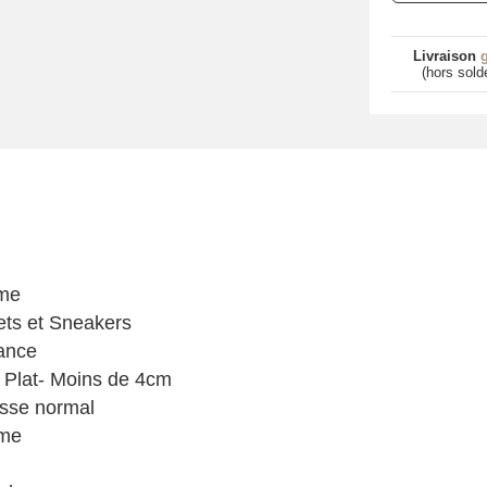
Livraison
g
(hors sold
me
ts et Sneakers
ance
 Plat- Moins de 4cm
sse normal
me