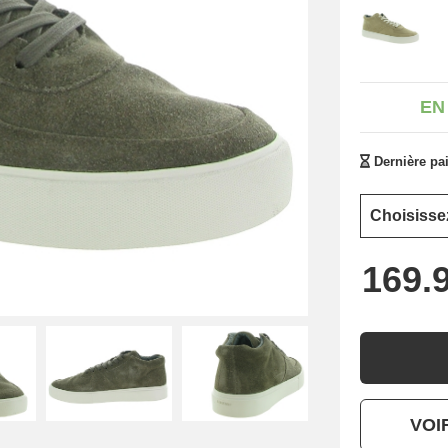
EN
Dernière pai
VOI