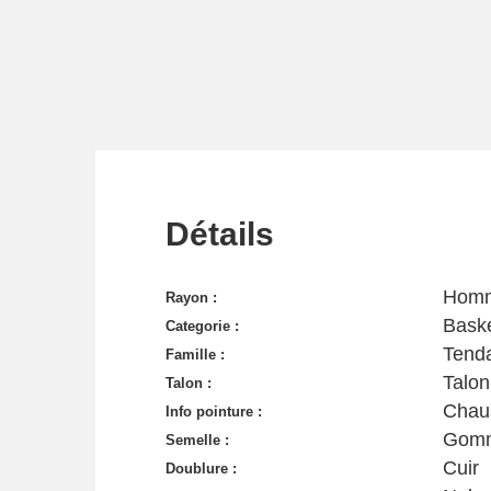
Détails
Hom
Rayon :
Baske
Categorie :
Tend
Famille :
Talon
Talon :
Chau
Info pointure :
Gom
Semelle :
Cuir
Doublure :