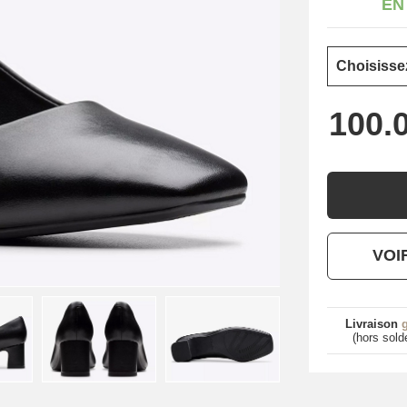
EN
VOI
Livraison
g
(hors sold