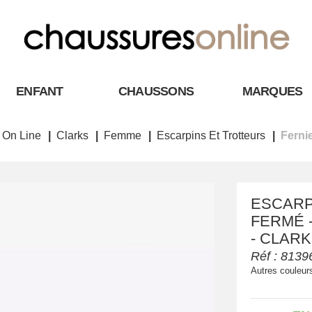
ENFANT
CHAUSSONS
MARQUES
 On Line
Clarks
Femme
Escarpins Et Trotteurs
Ferni
ESCARP
FERMÉ -
- CLAR
Réf :
8139
Autres couleur