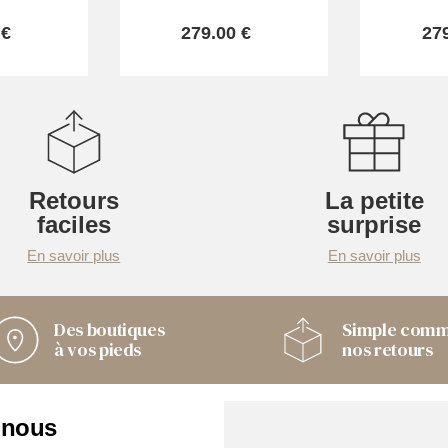
 €
279.00 €
27
Retours
La petite
faciles
surprise
En savoir plus
En savoir plus
Des boutiques
Simple com
à vos pieds
nos retours
 nous
Nos boutiques