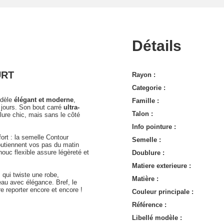
Détails
URT
Rayon :
Categorie :
odèle
élégant et moderne
,
Famille :
 jours. Son bout carré
ultra-
Talon :
lure chic, mais sans le côté
Info pointure :
ort : la semelle Contour
Semelle :
outiennent vos pas du matin
houc flexible assure légèreté et
Doublure :
Matiere exterieure :
l
qui twiste une robe,
Matière :
au avec élégance. Bref, le
 reporter encore et encore !
Couleur principale :
Référence :
Libellé modèle :