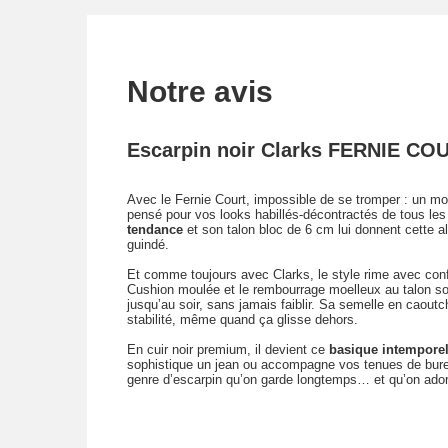
Notre avis
Escarpin noir Clarks FERNIE CO
Avec le Fernie Court, impossible de se tromper : un m
pensé pour vos looks habillés-décontractés de tous les
tendance
et son talon bloc de 6 cm lui donnent cette al
guindé.
Et comme toujours avec Clarks, le style rime avec conf
Cushion moulée et le rembourrage moelleux au talon s
jusqu’au soir, sans jamais faiblir. Sa semelle en caoutc
stabilité, même quand ça glisse dehors.
En cuir noir premium, il devient ce
basique intempore
sophistique un jean ou accompagne vos tenues de bure
genre d’escarpin qu’on garde longtemps… et qu’on adore