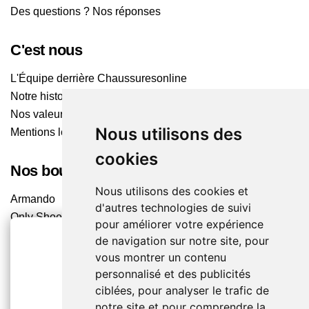
Des questions ? Nos réponses
C'est nous
L'Équipe derrière Chaussuresonline
Notre histoire
Nos valeurs
Nous utilisons des
Mentions légales
cookies
Nos boutiques
Nous utilisons des cookies et
Armando
d'autres technologies de suivi
Only Shoes
pour améliorer votre expérience
Pom'Cannelle
de navigation sur notre site, pour
Timberland
vous montrer un contenu
Trouvez le magasin le plus proche
2€ OFFERTS
personnalisé et des publicités
ciblées, pour analyser le trafic de
EN CRÉANT UN COMPTE
notre site et pour comprendre la