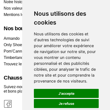
Notre histoire
Nos valeurs
Nous utilisons des
Mentions légales
cookies
Nos boutiques
Nous utilisons des cookies et
Armando
d'autres technologies de suivi
Only Shoes
pour améliorer votre expérience
Pom'Cannelle
de navigation sur notre site, pour
vous montrer un contenu
Timberland
personnalisé et des publicités
Trouvez le magasin le plus proche
ciblées, pour analyser le trafic de
notre site et pour comprendre la
Chaussuresonline sur les Médias sociaux
provenance de nos visiteurs.
Suivez-nous sur les réseaux pour les dernières tendances
et bons plans !
J'accepte
Je refuse