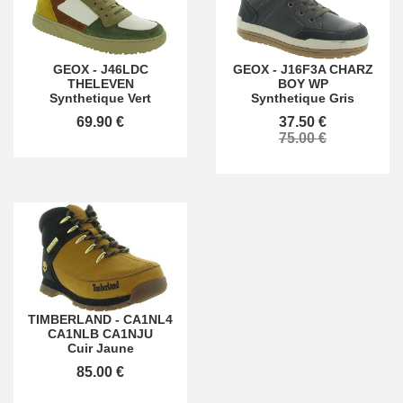
GEOX
-
J46LDC
GEOX
-
J16F3A CHARZ
THELEVEN
BOY WP
Synthetique Vert
Synthetique Gris
69.90 €
37.50 €
75.00 €
TIMBERLAND
-
CA1NL4
CA1NLB CA1NJU
Cuir Jaune
85.00 €