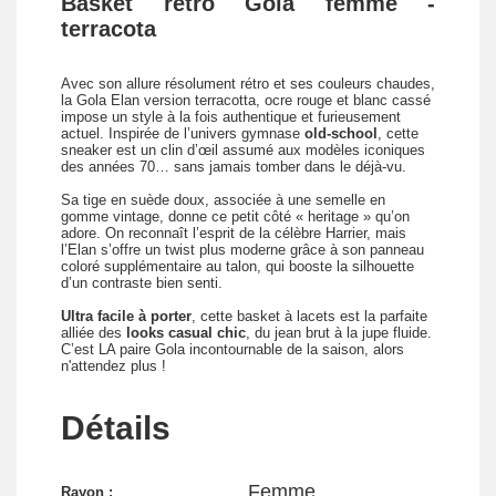
Basket rétro Gola femme -
terracota
Avec son allure résolument rétro et ses couleurs chaudes,
la Gola Elan version terracotta, ocre rouge et blanc cassé
impose un style à la fois authentique et furieusement
actuel. Inspirée de l’univers gymnase
old-school
, cette
sneaker est un clin d’œil assumé aux modèles iconiques
des années 70… sans jamais tomber dans le déjà-vu.
Sa tige en suède doux, associée à une semelle en
gomme vintage, donne ce petit côté « heritage » qu’on
adore. On reconnaît l’esprit de la célèbre Harrier, mais
l’Elan s’offre un twist plus moderne grâce à son panneau
coloré supplémentaire au talon, qui booste la silhouette
d’un contraste bien senti.
Ultra facile à porter
, cette basket à lacets est la parfaite
alliée des
looks casual chic
, du jean brut à la jupe fluide.
C’est LA paire Gola incontournable de la saison, alors
n'attendez plus !
Détails
Femme
Rayon :