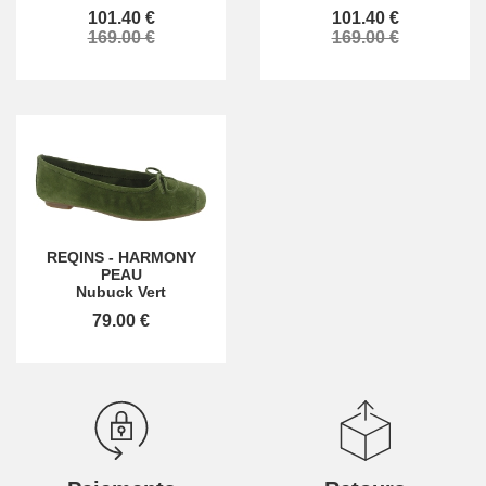
101.40 €
101.40 €
169.00 €
169.00 €
REQINS
-
HARMONY
PEAU
Nubuck Vert
79.00 €