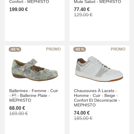
Confort -
MEPHISTO
Mule Sabot -
MEPHISTO
199.00 €
77.40 €
129.00 €
-60 %
-60 %
Ballerines -
Femme -
Cuir
Chaussures À Lacets -
-
 -
Ballerine Plate -
Homme -
Cuir -
Beige -
MEPHISTO
Confort Et Décontracté -
MEPHISTO
68.00 €
74.00 €
169.90 €
185.00 €