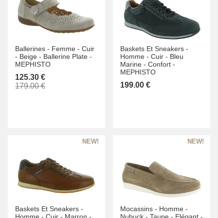
Ballerines -
Femme -
Cuir
Baskets Et Sneakers -
-
Beige -
Ballerine Plate -
Homme -
Cuir -
Bleu
MEPHISTO
Marine -
Confort -
MEPHISTO
125.30 €
199.00 €
179.00 €
Baskets Et Sneakers -
Mocassins -
Homme -
Homme -
Cuir -
Marron -
Nubuck -
Taupe -
Elégant -