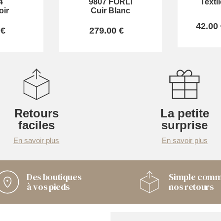
4
9807 FORLI
Texti
oir
Cuir Blanc
42.00
 €
279.00 €
Retours
La petite
faciles
surprise
En savoir plus
En savoir plus
Des boutiques
Simple com
à vos pieds
nos retours