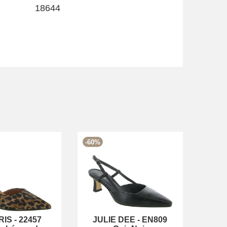
18644
-60%
RIS
-
22457
JULIE DEE
-
EN809