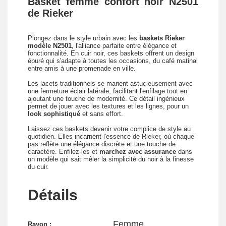
Basket femme confort noir N2501
de Rieker
Plongez dans le style urbain avec les
baskets Rieker
modèle N2501
, l'alliance parfaite entre élégance et
fonctionnalité. En cuir noir, ces baskets offrent un design
épuré qui s'adapte à toutes les occasions, du café matinal
entre amis à une promenade en ville.
Les lacets traditionnels se marient astucieusement avec
une fermeture éclair latérale, facilitant l'enfilage tout en
ajoutant une touche de modernité. Ce détail ingénieux
permet de jouer avec les textures et les lignes, pour un
look sophistiqué
et sans effort.
Laissez ces baskets devenir votre complice de style au
quotidien. Elles incarnent l'essence de Rieker, où chaque
pas reflète une élégance discrète et une touche de
caractère. Enfilez-les et
marchez avec assurance
dans
un modèle qui sait mêler la simplicité du noir à la finesse
du cuir.
Détails
Femme
Rayon :