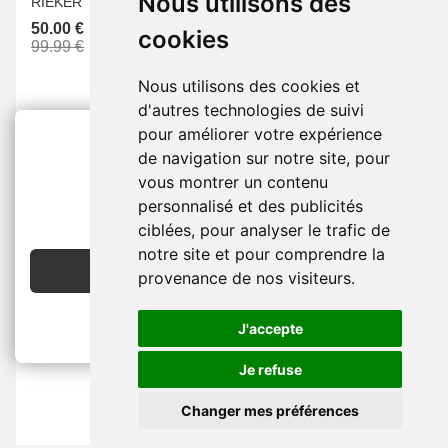
Nous utilisons des
RIEKER
47.50 €
50.00 €
94.99 €
cookies
99.99 €
Nous utilisons des cookies et
d'autres technologies de suivi
pour améliorer votre expérience
de navigation sur notre site, pour
vous montrer un contenu
2€ OFFERTS
personnalisé et des publicités
EN CRÉANT UN COMPTE
ciblées, pour analyser le trafic de
notre site et pour comprendre la
JE CRÉE MON COMPTE
provenance de nos visiteurs.
Chaussures À Lacets -
Baskets Et Sneakers -
Homme -
Cuir -
Marron -
Homme -
Cuir -
Marron -
J'accepte
Cérémonie -
RIEKER
Confort -
RIEKER
99.99 €
99.99 €
Je refuse
Changer mes préférences