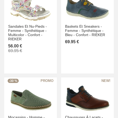
Sandales Et Nu-Pieds -
Baskets Et Sneakers -
Femme -
Synthétique -
Femme -
Synthétique -
Multicolor -
Confort -
Bleu -
Confort -
RIEKER
RIEKER
69.95 €
56.00 €
69.95 €
-30 %
Mocassins -
Homme -
Chaussures À Lacets -