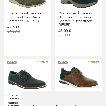
Chaussures À Lacets -
Chaussures À Lacets -
Homme -
Cuir -
Gris -
Homme -
Cuir -
Bleu -
Cérémonie -
RIEKER
Confort Et Décontracté -
RIEKER
42.50 €
45.00 €
84.99 €
89.99 €
-50 %
-50 %
Chaussures À Lacets -
Chaussures À Lacets -
Homme -
Cuir -
Bleu
Homme -
Cuir -
Marron -
Marine -
Cérémonie -
Cérémonie -
RIEKER