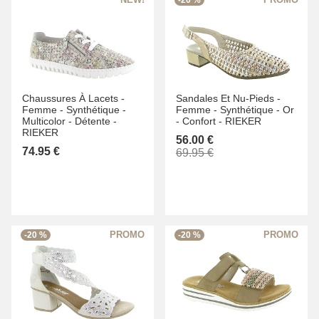
-20 %
Chaussures À Lacets -
Sandales Et Nu-Pieds -
Femme -
Synthétique -
Femme -
Synthétique -
Or
Multicolor -
Détente -
-
Confort -
RIEKER
RIEKER
56.00 €
74.95 €
69.95 €
-20 %
-20 %