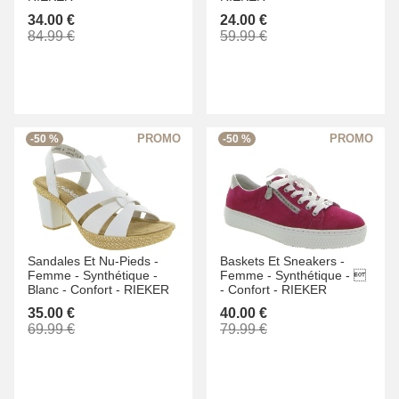
34.00 €
24.00 €
84.99 €
59.99 €
-50 %
-50 %
Sandales Et Nu-Pieds -
Baskets Et Sneakers -
Femme -
Synthétique -
Femme -
Synthétique -

Blanc -
Confort -
RIEKER
-
Confort -
RIEKER
35.00 €
40.00 €
69.99 €
79.99 €