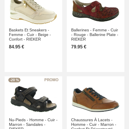
Baskets Et Sneakers -
Ballerines -
Femme -
Cuir
Femme -
Cuir -
Beige -
-
Rouge -
Ballerine Plate -
Confort -
RIEKER
RIEKER
84.95 €
79.95 €
-20 %
Nu-Pieds -
Homme -
Cuir -
Chaussures À Lacets -
Marron -
Sandales -
Homme -
Cuir -
Marron -
RIEKER
Confort Et Décontracté -