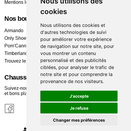
Nous utilisons des
Mentions légales
cookies
Nos boutiques
Nous utilisons des cookies et
Armando
d'autres technologies de suivi
Only Shoes
pour améliorer votre expérience
Pom'Cannelle
de navigation sur notre site, pour
vous montrer un contenu
Timberland
personnalisé et des publicités
Trouvez le magasin le plus proche
ciblées, pour analyser le trafic de
notre site et pour comprendre la
Chaussuresonline sur les Médias sociaux
provenance de nos visiteurs.
Suivez-nous sur les réseaux pour les dernières tendances
et bons plans !
J'accepte
Je refuse
Changer mes préférences
MODIFIER MES PRÉFÉRENCES DES COOKIES