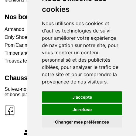
cookies
Nos boutiques
Nous utilisons des cookies et
Armando
d'autres technologies de suivi
Only Shoes
pour améliorer votre expérience
de navigation sur notre site, pour
Pom'Cannelle
vous montrer un contenu
Timberland
personnalisé et des publicités
Trouvez le magasin le plus proche
ciblées, pour analyser le trafic de
notre site et pour comprendre la
Chaussuresonline sur les Médias sociaux
provenance de nos visiteurs.
Suivez-nous sur les réseaux pour les dernières tendances
et bons plans !
J'accepte
Je refuse
Changer mes préférences
MODIFIER MES PRÉFÉRENCES DES COOKIES