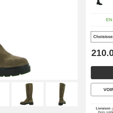
EN
VOI
Livraison
g
(hors sold