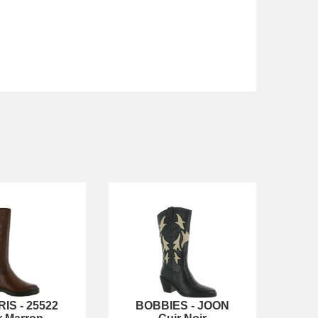
RIS
-
25522
BOBBIES
-
JOON