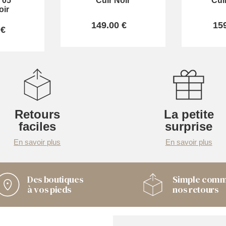
 05
Cuir Noir
Cui
oir
149.00 €
15
 €
Retours
La petite
faciles
surprise
En savoir plus
En savoir plus
Des boutiques
Simple com
à vos pieds
nos retours