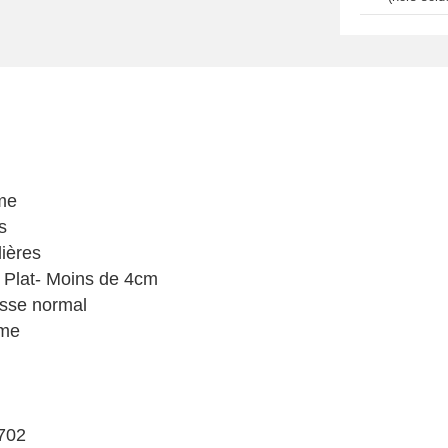
me
s
ières
 Plat- Moins de 4cm
sse normal
me
702