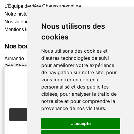
L'Équipe derrière Chaussuresonline
Notre histoire
Nos valeurs
Nous utilisons des
Mentions légales
cookies
Nos boutiques
Nous utilisons des cookies et
d'autres technologies de suivi
Armando
pour améliorer votre expérience
Only Shoes
de navigation sur notre site, pour
Pom'Cannelle
vous montrer un contenu
Timberland
personnalisé et des publicités
Trouvez le magasin le plus proche
2€ OFFERTS
ciblées, pour analyser le trafic de
EN CRÉANT UN COMPTE
notre site et pour comprendre la
Chaussuresonline sur les Médias sociaux
provenance de nos visiteurs.
JE CRÉE MON COMPTE
Suivez-nous sur les réseaux pour les dernières tendances
et bons plans !
J'accepte