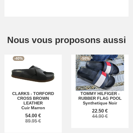
Nous vous proposons aussi
-40%
-50%
CLARKS
-
TORFORD
TOMMY HILFIGER
-
CROSS BROWN
RUBBER FLAG POOL
LEATHER
Synthetique Noir
Cuir Marron
22.50 €
54.00 €
44.90 €
89.95 €