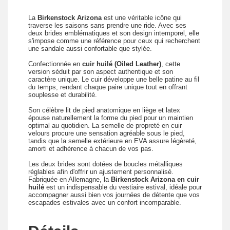
La
Birkenstock Arizona
est une véritable icône qui
traverse les saisons sans prendre une ride. Avec ses
deux brides emblématiques et son design intemporel, elle
s'impose comme une référence pour ceux qui recherchent
une sandale aussi confortable que stylée.
Confectionnée en
cuir huilé (Oiled Leather)
, cette
version séduit par son aspect authentique et son
caractère unique. Le cuir développe une belle patine au fil
du temps, rendant chaque paire unique tout en offrant
souplesse et durabilité.
Son célèbre lit de pied anatomique en liège et latex
épouse naturellement la forme du pied pour un maintien
optimal au quotidien. La semelle de propreté en cuir
velours procure une sensation agréable sous le pied,
tandis que la semelle extérieure en EVA assure légèreté,
amorti et adhérence à chacun de vos pas.
Les deux brides sont dotées de boucles métalliques
réglables afin d'offrir un ajustement personnalisé.
Fabriquée en Allemagne, la
Birkenstock Arizona en cuir
huilé
est un indispensable du vestiaire estival, idéale pour
accompagner aussi bien vos journées de détente que vos
escapades estivales avec un confort incomparable.