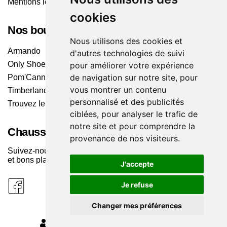
Mentions légales
cookies
Nos boutiques
Nous utilisons des cookies et
Armando
d'autres technologies de suivi
Only Shoes
pour améliorer votre expérience
de navigation sur notre site, pour
Pom'Cannelle
vous montrer un contenu
Timberland
personnalisé et des publicités
Trouvez le magasin le plus proche
ciblées, pour analyser le trafic de
notre site et pour comprendre la
Chaussuresonline sur les Médias sociaux
provenance de nos visiteurs.
Suivez-nous sur les réseaux pour les dernières tendances
et bons plans !
J'accepte
Je refuse
Changer mes préférences
MODIFIER MES PRÉFÉRENCES DES COOKIES