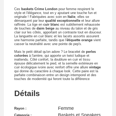
Ces
baskets Crime London
pour femme respirent le
style et l'élégance, tout en y ajoutant une touche fun et
originale ! Fabriquées avec soin en
Italie
, elles se
démarquent par leur
qualité exceptionnelle
et leur allure
raffinée. La tige en
cuir blanc
est subtilement rehaussée
de touches de
daim beige
au niveau du talon et de gris
clair sur les côtés, apportant un contraste tout en douceur.
La languette en cuir blanc et les lacets assortis assurent
une harmonie parfaite, tandis que l'
étiquette orange
vient
casser la neutralité avec une pointe de pep's.
Mais le petit détail qu'on adore ? Le bracelet de
perles
colorées
à l'arrière, qui apporte un twist ludique et
inattendu. Côté confort, la doublure en cuir et tissu
épouse délicatement le pied, et la semelle extérieure en
cuir écologique ivoire avec renfort offre une allure
vintage
qui donne du caractère à chaque look. Cette paire est la
parfaite combinaison entre un design intemporel et des
touches de modernité qui feront toute la différence
Détails
Femme
Rayon :
Baskets et Sneakers
Categorie :