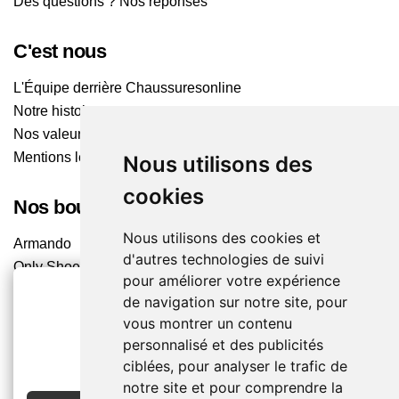
Des questions ? Nos réponses
C'est nous
L'Équipe derrière Chaussuresonline
Notre histoire
Nos valeurs
Mentions légales
Nous utilisons des
cookies
Nos boutiques
Nous utilisons des cookies et
Armando
d'autres technologies de suivi
Only Shoes
pour améliorer votre expérience
Pom'Cannelle
de navigation sur notre site, pour
Timberland
vous montrer un contenu
Trouvez le magasin le plus proche
2€ OFFERTS
personnalisé et des publicités
ciblées, pour analyser le trafic de
EN CRÉANT UN COMPTE
Chaussuresonline sur les Médias sociaux
notre site et pour comprendre la