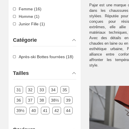
Pajar est une marque 
Femme (16)
dans les chaussures
stylées. Réputée po
Homme (1)
conçues pour résis
Junior Fille (1)
extrêmes, elle allie 
matériaux techniques
Avec des détails en
Catégorie
chaudes en laine ou en 
esthétique urbaine, 
alliance entre conf
Après-ski Bottes fourrées (18)
affronter les tempér
style.
Tailles
31
32
33
34
35
36
37
38
38½
39
39½
40
41
42
44