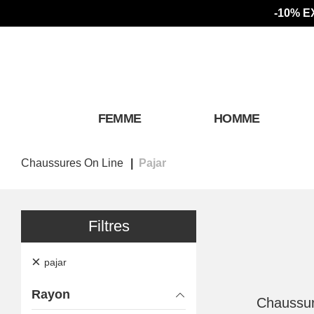
-10% E
FEMME
HOMME
Chaussures On Line
Pajar
Filtres
×
pajar
Rayon
Chaussur