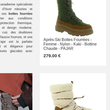
canadienne spécialisée
 d’hiver robustes et
ur ses
bottes fourrées
ter aux conditions
protection thermique,
, et design moderne.
 cuir, des doublures
fausse fourrure, et une
Après-Ski Bottes Fourrées -
Pajar est la parfaite
Femme -
Nylon -
Kaki -
Bottine
ort et élégance pour
Chaude -
PAJAR
atures glaciales avec
279.00 €