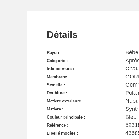
Détails
Bébé
Rayon :
Après
Categorie :
Chau
Info pointure :
GOR
Membrane :
Gom
Semelle :
Polai
Doublure :
Nubu
Matiere exterieure :
Synth
Matière :
Bleu
Couleur principale :
5231
Référence :
4368
Libellé modèle :