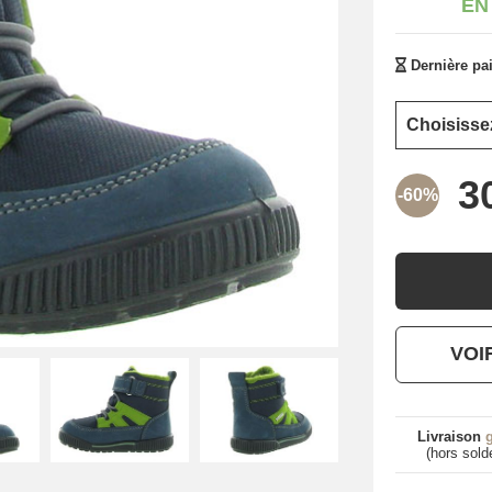
EN
Dernière pai
-60%
VOI
Livraison
g
(hors sold