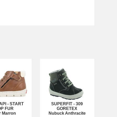
API
-
START
SUPERFIT
-
309
OP FUR
GORETEX
r Marron
Nubuck Anthracite