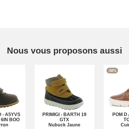
Nous vous proposons aussi
-50%
D
-
A5YVS
PRIMIGI
-
BARTH 19
POM D 
 6IN BOO
GTX
T
rron
Nubuck Jaune
Cui