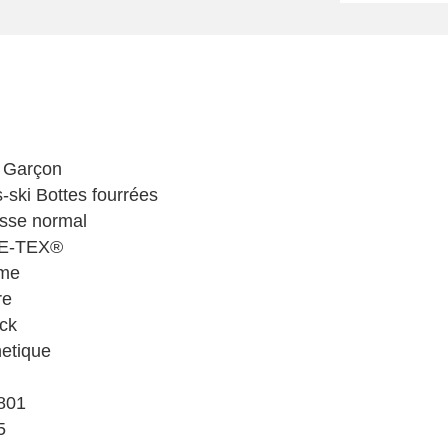
 Garçon
-ski Bottes fourrées
sse normal
E-TEX®
me
re
ck
etique
801
5