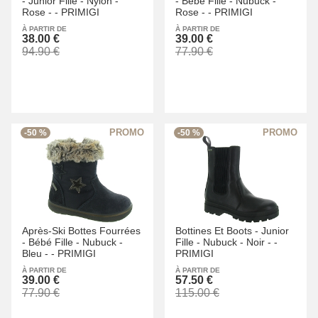
-
Junior Fille -
Nylon -
-
Bébé Fille -
Nubuck -
Rose -
-
PRIMIGI
Rose -
-
PRIMIGI
À PARTIR DE
À PARTIR DE
38.00 €
39.00 €
94.90 €
77.90 €
-50 %
-50 %
Après-Ski Bottes Fourrées
Bottines Et Boots -
Junior
-
Bébé Fille -
Nubuck -
Fille -
Nubuck -
Noir -
-
Bleu -
-
PRIMIGI
PRIMIGI
À PARTIR DE
À PARTIR DE
39.00 €
57.50 €
77.90 €
115.00 €