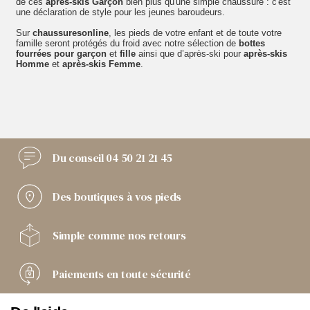
de ces
après-skis Garçon
bien plus qu'une simple chaussure : c'est
une déclaration de style pour les jeunes baroudeurs.
Sur
chaussuresonline
, les pieds de votre enfant et de toute votre
famille seront protégés du froid avec notre sélection de
bottes
fourrées pour garçon
et
fille
ainsi que d’après-ski pour
après-skis
Homme
et
après-skis Femme
.
Du conseil
04 50 21 21 45
Des boutiques
à vos pieds
Simple comme
nos retours
Paiements
en toute sécurité