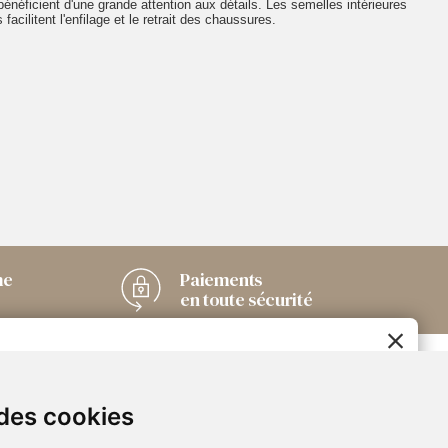
énéficient d'une grande attention aux détails. Les semelles intérieures
acilitent l'enfilage et le retrait des chaussures.
me
Paiements
en toute sécurité
Chaussuresonline sur
2€ OFFERTS
les Médias sociaux
 des cookies
EN CRÉANT UN COMPTE
Suivez-nous sur les réseaux pour