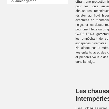
×
Junior garcon
offrant une protection 
pour les jours enne
chaussures techniqu
résister au froid hive
aventures en montagne
neige, et les descente
pour une fillette ou un
GORE-TEX® garderont
les empêchant de se 
escapades hivernales.
Ne laissez pas la météo
vos enfants avec des
et préparez-vous à des 
dans la neige.
Les chaussu
intempérie
Les chaussures,