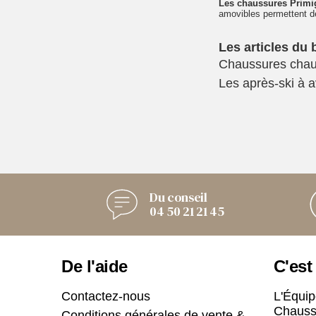
Les chaussures Prim
amovibles permettent de 
Chaussures chau
Les après-ski à av
Du conseil
04 50 21 21 45
De l'aide
C'est
Contactez-nous
L'Équip
Chauss
Conditions générales de vente &