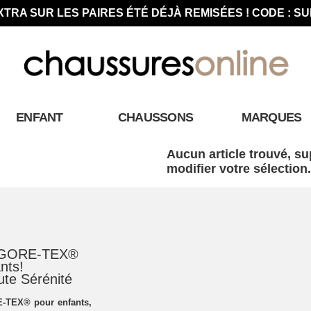
XTRA SUR LES PAIRES ÉTÉ DÉJÀ REMISÉES ! CODE : S
ENFANT
CHAUSSONS
MARQUES
Aucun article trouvé, su
modifier votre sélection.
 GORE-TEX®
nts!
oute Sérénité
-TEX® pour enfants,