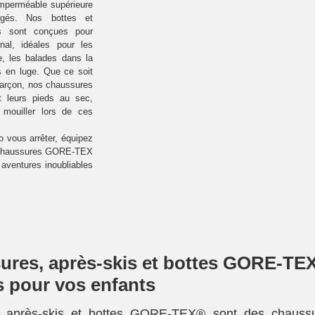
imperméable supérieure
igés. Nos bottes et
es sont conçues pour
rnal, idéales pour les
, les balades dans la
s en luge. Que ce soit
 garçon, nos chaussures
 leurs pieds au sec,
mouiller lors de ces
 vous arrêter, équipez
 chaussures GORE-TEX
aventures inoubliables
res, après-skis et bottes GORE-TEX®
s pour vos enfants
 après-skis et bottes GORE-TEX® sont des chaussure