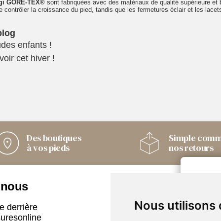
igi GORE-TEX®
sont fabriquées avec des matériaux de qualité supérieure et b
contrôler la croissance du pied, tandis que les fermetures éclair et les lacets f
des enfants !
oir cet hiver !
Des boutiques
Simple com
à vos pieds
nos retours
 nous
Nos boutiques
Nous utilisons
e derrière
Armando
uresonline
Only Shoes