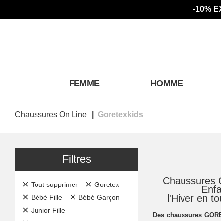
-10% E
FEMME
HOMME
Chaussures On Line
Goretexkids
Filtres
Chaussures
×
×
Tout supprimer
Goretex
Enfa
×
×
l'Hiver en t
Bébé Fille
Bébé Garçon
×
Junior Fille
Des chaussures GORE