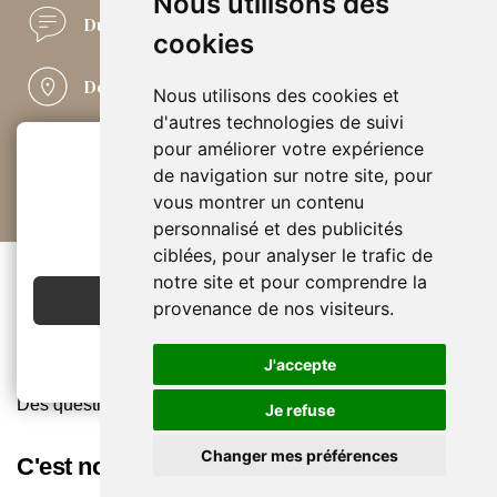
Nous utilisons des
Du conseil
04 50 21 21 45
cookies
Des boutiques
à vos pieds
Nous utilisons des cookies et
d'autres technologies de suivi
Simple comme
nos retours
pour améliorer votre expérience
de navigation sur notre site, pour
vous montrer un contenu
Paiements
en toute sécurité
2€ OFFERTS
personnalisé et des publicités
EN CRÉANT UN COMPTE
ciblées, pour analyser le trafic de
De l'aide
notre site et pour comprendre la
JE CRÉE MON COMPTE
provenance de nos visiteurs.
Contactez-nous
Conditions générales de vente & formulaire rétractation
J'accepte
Livraison et retours
Des questions ? Nos réponses
Je refuse
Changer mes préférences
C'est nous