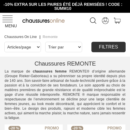
-10% EXTRA SUR LES PAIRES ÉTÉ DÉJÀ REMISÉES ! CODE :
SUMM10
MENU
Chaussures On Line
Remonte
FILTRES
Chaussures REMONTE
La marque de
chaussures femme
REMONTE® d’origine allemande
(Groupe Rieker-Gaborieau) a su pérenniser sa propre identité depuis plus
de 140 ans. Son savoir-faire artisanal de haute-technicité perdure grâce à la
passion et à la conviction de ses fondateurs. Le soin apporté au choix de
matières premières de grande résistance et de qualité irréprochable est le
gage d’une réussite intemporelle. REMONTE ® marque responsable et
respectueuse de l’environnement se décline pour une large clientèle de
femmes jeunes, au look mode décontracté, qui apprécient le confort et le
bien–être. Le design des produits, rajeuni et moderne cible les femmes
actives, qui aiment la marche plaisir, la marche nature, sans jamais ressentir
la fatigue.
-20 %
-20 %