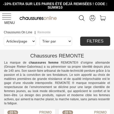
-10% EXTRA SUR LES PAIRES ÉTÉ DÉJÀ REMISÉES ! CODE :
SUMM10
MENU
Chaussures On Line
Remonte
FILTRES
Chaussures REMONTE
La marque de
chaussures femme
REMONTE® d’origine allemande
(Groupe Rieker-Gaborieau) a su pérenniser sa propre identité depuis plus
de 140 ans. Son savoir-faire artisanal de haute-technicité perdure grâce à la
passion et à la conviction de ses fondateurs. Le soin apporté au choix de
matières premières de grande résistance et de qualité irréprochable est le
gage d’une réussite intemporelle. REMONTE ® marque responsable et
respectueuse de l’environnement se décline pour une large clientèle de
femmes jeunes, au look mode décontracté, qui apprécient le confort et le
bien–être. Le design des produits, rajeuni et moderne cible les femmes
actives, qui aiment la marche plaisir, la marche nature, sans jamais ressentir
la fatigue.
-20 %
-20 %