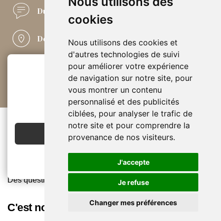
Nous utilisons des
Du conseil
04 50 21 21 45
cookies
Des boutiques
à vos pieds
Nous utilisons des cookies et
d'autres technologies de suivi
Simple comme
nos retours
pour améliorer votre expérience
de navigation sur notre site, pour
vous montrer un contenu
Paiements
en toute sécurité
2€ OFFERTS
personnalisé et des publicités
EN CRÉANT UN COMPTE
ciblées, pour analyser le trafic de
De l'aide
notre site et pour comprendre la
JE CRÉE MON COMPTE
provenance de nos visiteurs.
Contactez-nous
Conditions générales de vente & formulaire rétractation
J'accepte
Livraison et retours
Des questions ? Nos réponses
Je refuse
Changer mes préférences
C'est nous