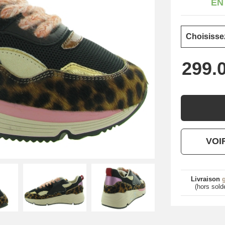
EN
VOI
Livraison
g
(hors sold