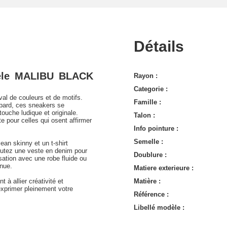
Détails
èle MALIBU BLACK
Rayon :
Categorie :
al de couleurs et de motifs.
Famille :
opard, ces sneakers se
touche ludique et originale.
Talon :
e pour celles qui osent affirmer
Info pointure :
Semelle :
an skinny et un t-shirt
outez une veste en denim pour
Doublure :
ation avec une robe fluide ou
enue.
Matiere exterieure :
 à allier créativité et
Matière :
'exprimer pleinement votre
Référence :
Libellé modèle :