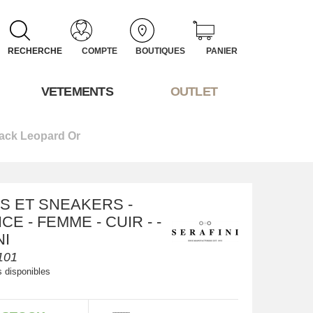
RECHERCHE
COMPTE
BOUTIQUES
PANIER
VETEMENTS
OUTLET
lack Leopard Or
S ET SNEAKERS -
E - FEMME - CUIR - -
NI
101
s disponibles