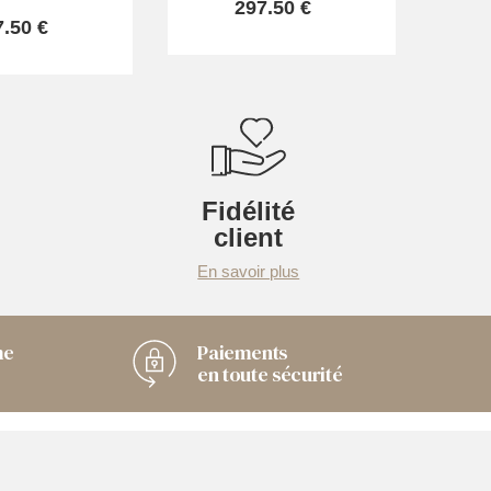
297.50 €
7.50 €
Fidélité
client
En savoir plus
me
Paiements
en toute sécurité
Chaussuresonline sur
les Médias sociaux