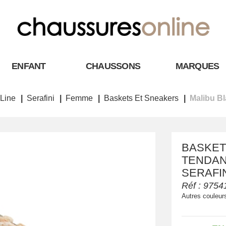
ENFANT
CHAUSSONS
MARQUES
Line
Serafini
Femme
Baskets Et Sneakers
Malibu B
BASKET
TENDANC
SERAFI
Réf :
9754
Autres couleur