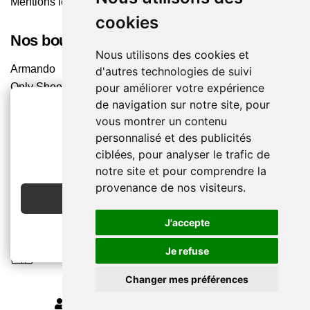
Mentions légales
cookies
Nos boutiques
Nous utilisons des cookies et
Armando
d'autres technologies de suivi
Only Shoes
pour améliorer votre expérience
de navigation sur notre site, pour
Pom'Cannelle
vous montrer un contenu
Timberland
personnalisé et des publicités
Trouvez le magasin le plus proche
2€ OFFERTS
ciblées, pour analyser le trafic de
EN CRÉANT UN COMPTE
notre site et pour comprendre la
Chaussuresonline sur les Médias sociaux
provenance de nos visiteurs.
JE CRÉE MON COMPTE
Suivez-nous sur les réseaux pour les dernières tendances
et bons plans !
J'accepte
Je refuse
Changer mes préférences
MODIFIER MES PRÉFÉRENCES DES COOKIES