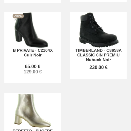
-50%
B PRIVATE
-
C2104X
TIMBERLAND
-
C8658A
Cuir Noir
CLASSIC 6IN PREMIU
Nubuck Noir
65.00 €
230.00 €
129.00 €
REPETTO
-
PHOEBE