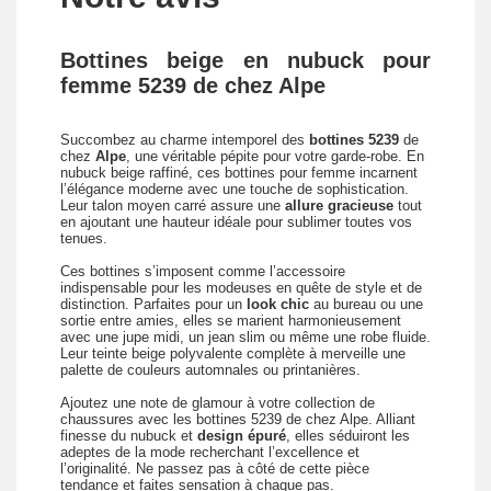
Bottines beige en nubuck pour
femme 5239 de chez Alpe
Succombez au charme intemporel des
bottines 5239
de
chez
Alpe
, une véritable pépite pour votre garde-robe. En
nubuck beige raffiné, ces bottines pour femme incarnent
l’élégance moderne avec une touche de sophistication.
Leur talon moyen carré assure une
allure gracieuse
tout
en ajoutant une hauteur idéale pour sublimer toutes vos
tenues.
Ces bottines s’imposent comme l’accessoire
indispensable pour les modeuses en quête de style et de
distinction. Parfaites pour un
look chic
au bureau ou une
sortie entre amies, elles se marient harmonieusement
avec une jupe midi, un jean slim ou même une robe fluide.
Leur teinte beige polyvalente complète à merveille une
palette de couleurs automnales ou printanières.
Ajoutez une note de glamour à votre collection de
chaussures avec les bottines 5239 de chez Alpe. Alliant
finesse du nubuck et
design épuré
, elles séduiront les
adeptes de la mode recherchant l’excellence et
l’originalité. Ne passez pas à côté de cette pièce
tendance et faites sensation à chaque pas.