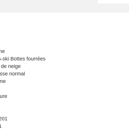
me
-ski Bottes fourrées
 de neige
sse normal
me
ure
c
201
1