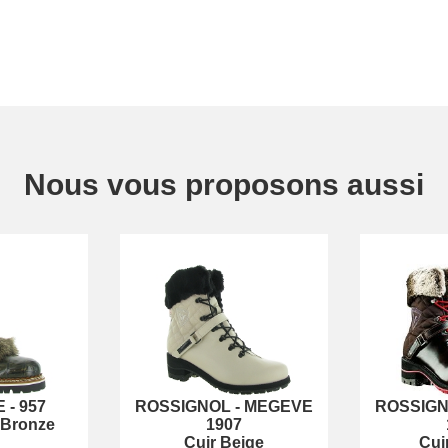
Nous vous proposons aussi
E
-
957
ROSSIGNOL
-
MEGEVE
ROSSIG
 Bronze
1907
Cuir Beige
Cui