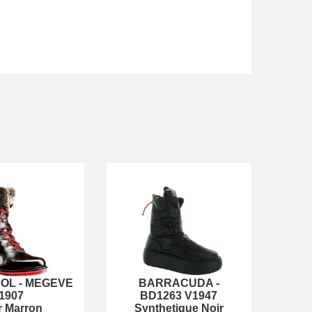
NOL
-
MEGEVE
BARRACUDA
-
1907
BD1263 V1947
r Marron
Synthetique Noir