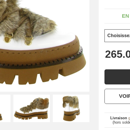
EN
VOI
Livraison
g
(hors sold