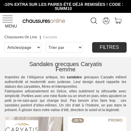
-10% EXTRA SUR LES PAIRES ÉTÉ DÉJÀ REMISÉES ! CODE :
SUMM10
MENU
Chaussures On Line
Caryatis
FILTRES
Sandales grecques Caryatis
Femme
Inspirées de l’élégance antique, les
sandales
grecques Caryatis mêlent
authenticité et modernité avec justesse. Leur design épuré rappelle les
statues des caryatides, fières et intemporelles.
Fabriquées artisanalement en Grèce, elles subliment la silhouette avec
simplicité. Portées avec une robe fluide ou un short en jean, elles ajoutent ce
petit je-ne-sais-quoi qui change tout. Pas besoin d’en faire trop : ces
sandales parlent d’elles-mêmes. Un clin d’œil à l’histoire, un pas dans le
présent. À glisser dans votre valise d’été, direction le soleil et la légèreté.
-20 %