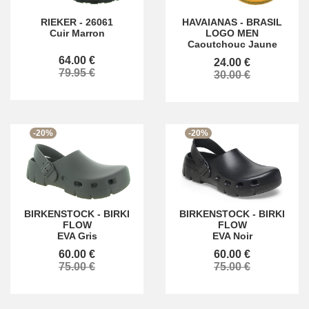
RIEKER
-
26061
HAVAIANAS
-
BRASIL
Cuir Marron
LOGO MEN
Caoutchouc Jaune
64.00 €
24.00 €
79.95 €
30.00 €
-20%
-20%
BIRKENSTOCK
-
BIRKI
BIRKENSTOCK
-
BIRKI
FLOW
FLOW
EVA Gris
EVA Noir
60.00 €
60.00 €
75.00 €
75.00 €