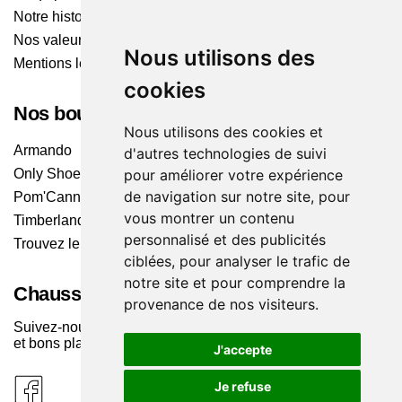
Notre histoire
Nos valeurs
Nous utilisons des
Mentions légales
cookies
Nos boutiques
Nous utilisons des cookies et
Armando
d'autres technologies de suivi
Only Shoes
pour améliorer votre expérience
de navigation sur notre site, pour
Pom'Cannelle
vous montrer un contenu
Timberland
personnalisé et des publicités
Trouvez le magasin le plus proche
ciblées, pour analyser le trafic de
notre site et pour comprendre la
Chaussuresonline sur les Médias sociaux
provenance de nos visiteurs.
Suivez-nous sur les réseaux pour les dernières tendances
et bons plans !
J'accepte
Je refuse