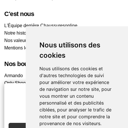
C'est nous
L'Équipe derrière Chaussuresonline
Notre histoire
Nos valeurs
Nous utilisons des
Mentions légales
cookies
Nos boutiques
Nous utilisons des cookies et
d'autres technologies de suivi
Armando
pour améliorer votre expérience
Only Shoes
de navigation sur notre site, pour
Pom'Cannelle
vous montrer un contenu
Timberland
personnalisé et des publicités
Trouvez le magasin le plus proche
2€ OFFERTS
ciblées, pour analyser le trafic de
EN CRÉANT UN COMPTE
notre site et pour comprendre la
Chaussuresonline sur les Médias sociaux
provenance de nos visiteurs.