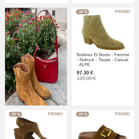
-30 %
Bottines Et Boots -
Femme
-
Nubuck -
Taupe -
Casual
-
ALPE
97.30 €
139.00 €
-20 %
-20 %