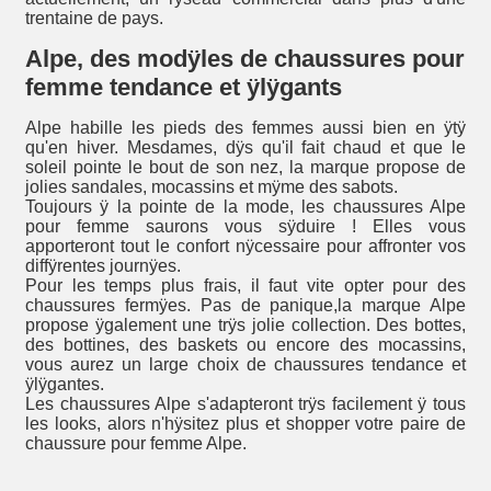
trentaine de pays.
Alpe, des modÿles de chaussures pour
femme tendance et ÿlÿgants
Alpe habille les pieds des femmes aussi bien en ÿtÿ
qu'en hiver. Mesdames, dÿs qu'il fait chaud et que le
soleil pointe le bout de son nez, la marque propose de
jolies sandales, mocassins et mÿme des sabots.
Toujours ÿ la pointe de la mode, les chaussures Alpe
pour femme saurons vous sÿduire ! Elles vous
apporteront tout le confort nÿcessaire pour affronter vos
diffÿrentes journÿes.
Pour les temps plus frais, il faut vite opter pour des
chaussures fermÿes. Pas de panique,la marque Alpe
propose ÿgalement une trÿs jolie collection. Des bottes,
des bottines, des baskets ou encore des mocassins,
vous aurez un large choix de chaussures tendance et
ÿlÿgantes.
Les chaussures Alpe s'adapteront trÿs facilement ÿ tous
les looks, alors n'hÿsitez plus et shopper votre paire de
chaussure pour femme Alpe.