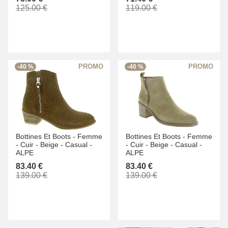
125.00 €
119.00 €
-40 %
-40 %
Bottines Et Boots -
Femme
Bottines Et Boots -
Femme
-
Cuir -
Beige -
Casual -
-
Cuir -
Beige -
Casual -
ALPE
ALPE
83.40 €
83.40 €
139.00 €
139.00 €