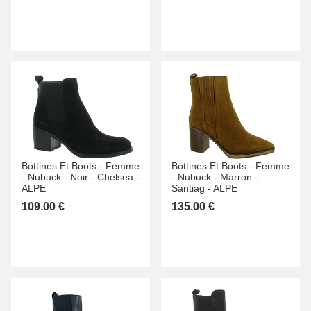
Bottines Et Boots -
Femme
Bottines Et Boots -
Femme
-
Nubuck -
Noir -
Chelsea -
-
Nubuck -
Marron -
ALPE
Santiag -
ALPE
109.00 €
135.00 €