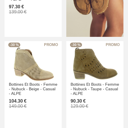
97.30 €
139.00 €
-30 %
-30 %
Bottines Et Boots -
Femme
Bottines Et Boots -
Femme
-
Nubuck -
Beige -
Casual
-
Nubuck -
Taupe -
Casual
-
ALPE
-
ALPE
104.30 €
90.30 €
149.00 €
129.00 €